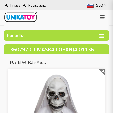
SLO
Prijava
Registracija
ENG
ITA
Ponudba
HRV
360797 CT.MASKA LOBANJA 01136
BOS
PUSTNI ARTIKLI
>
Maske