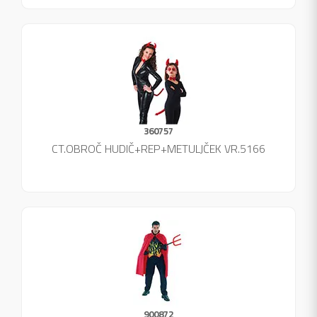
360757
CT.OBROČ HUDIČ+REP+METULJČEK VR.5166
900872