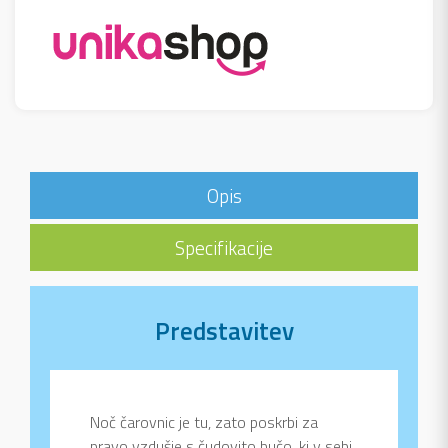
Opis
Specifikacije
Predstavitev
Noč čarovnic je tu, zato poskrbi za
pravo vzdušje s čudovito bučo, ki v sebi