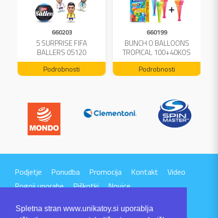
660203
660199
A
5 SURPRISE FIFA
BUNCH O BALLOONS
L
BALLERS 05120
TROPICAL 100+40KOS
FREE 04199
Podrobnosti
Podrobnosti
Podjetje
Ponudba
Promocija
Kontakt
Video
Pogoji uporabe
Piškotki
Novice
Spletna stran www.unikatoy.si uporablja