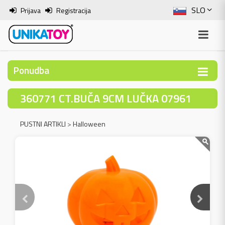
SLO
Prijava
Registracija
ENG
ITA
Ponudba
HRV
360771 CT.BUČA 9CM LUČKA 07961
BOS
PUSTNI ARTIKLI
>
Halloween