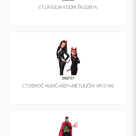
CT.LASULJA KODRI ŠK.02874
360757
CT.OBROČ HUDIČ+REP+METULJČEK VR.5166