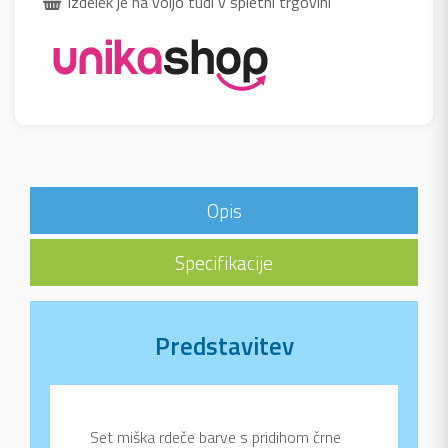
Izdelek je na voljo tudi v spletni trgovini
Opis
Specifikacije
Predstavitev
Set miška rdeče barve s pridihom črne