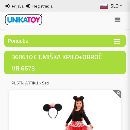
SLO
Prijava
Registracija
ENG
ITA
Ponudba
HRV
360610 CT.MIŠKA KRILO+OBROČ
BOS
VR.6673
PUSTNI ARTIKLI
>
Seti