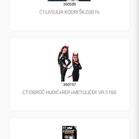
360585
CT.LASULJA KODRI ŠK.02874
360757
CT.OBROČ HUDIČ+REP+METULJČEK VR.5166