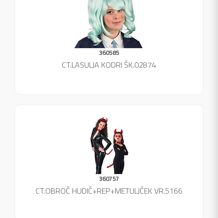
360585
CT.LASULJA KODRI ŠK.02874
360757
CT.OBROČ HUDIČ+REP+METULJČEK VR.5166