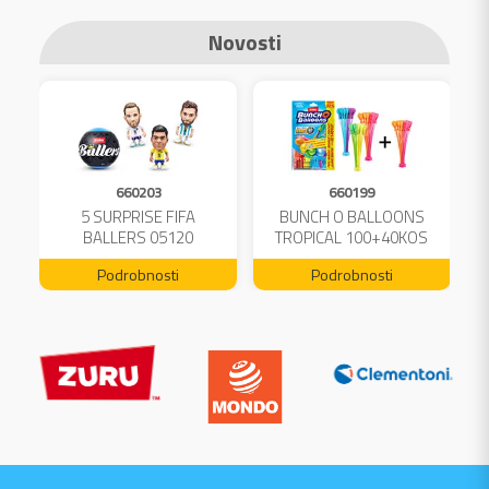
Novosti
660203
660199
A
5 SURPRISE FIFA
BUNCH O BALLOONS
L
BALLERS 05120
TROPICAL 100+40KOS
FREE 04199
Podrobnosti
Podrobnosti