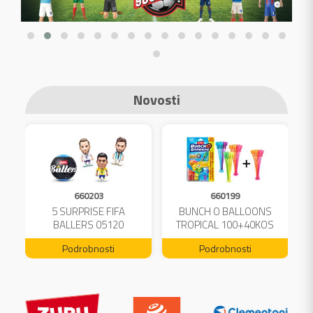
Novosti
660203
660199
A
5 SURPRISE FIFA
BUNCH O BALLOONS
L
BALLERS 05120
TROPICAL 100+40KOS
FREE 04199
Podrobnosti
Podrobnosti