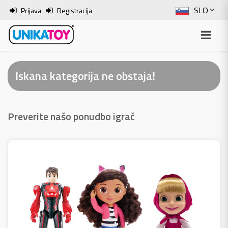
SLO
Prijava
Registracija
ENG
ITA
Iskana kategorija ne obstaja!
HRV
BOS
Preverite našo ponudbo igrač