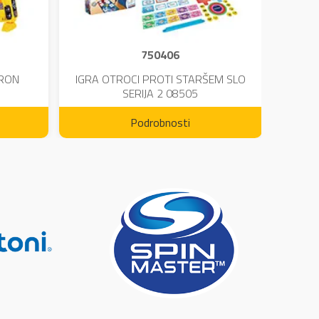
750406
TRON
IGRA OTROCI PROTI STARŠEM SLO
KINE
SERIJA 2 08505
Podrobnosti