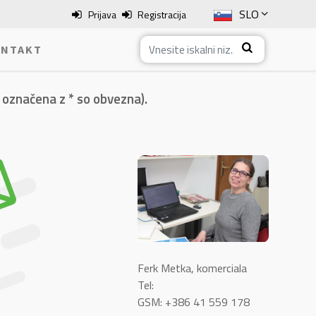
SLO
Prijava
Registracija
ENG
NTAKT
ITA
 označena z * so obvezna).
HRV
BOS
Ferk Metka, komerciala
Tel:
GSM: +386 41 559 178