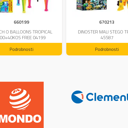
660199
670213
CH O BALLOONS TROPICAL
DINOSTER MALI STEGO 
00+40KOS FREE 04199
45587
Podrobnosti
Podrobnosti